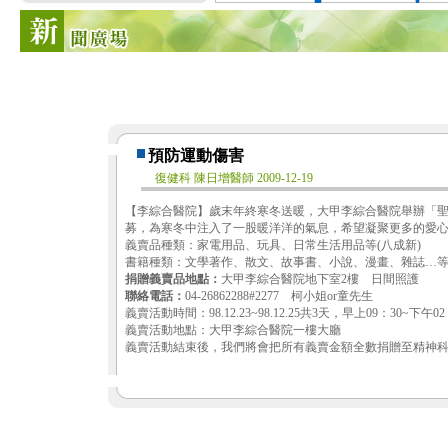
預防運動傷害
復健科 陳日增醫師 2009-12-19
【李綜合醫院】歲末年終寒冬送暖，大甲李綜合醫院舉辦「聖誕
募，為寒冬中注入了一股暖洋洋的氣息，希望凝聚更多的愛
義賣品種類：家電用品、玩具、日常生活用品等(八成新)
書籍種類：文學著作、散文、故事書、小說、漫畫、雜誌…
捐贈義賣品地點：
大甲李綜合醫院地下室2樓 日間照護
聯絡電話：
04-26862288#2277 柯小姐or童先生
義賣活動時間：98.12.23~98.12.25共3天，早上09：30~下午02
義賣活動地點：大甲李綜合醫院一樓大廳
義賣活動結束後，我們將會把所有義賣金額全數捐贈至精神