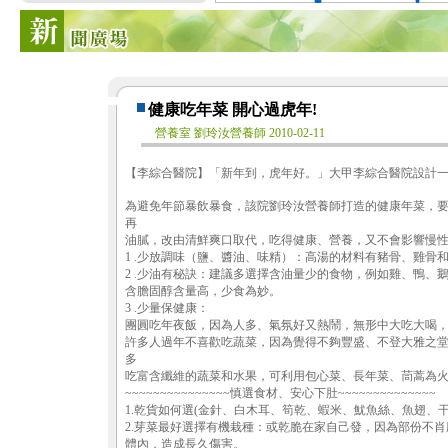
健康吃年菜 開心過虎年!
營養室 劉玲汝營養師 2010-02-11
【李綜合醫院】「新年到，虎年好。」大甲李綜合醫院設計一
為避免年節暴飲暴食，該院劉玲汝營養師打造的健康年菜，
再
油膩，改由清鮮爽口取代，吃得健康、營養，又不會影響慢性
1 .少放調味（鹽、醬油、味精）：高湯的材料有豬骨、雞骨
2 .少油有秘訣：建議多選擇含油量少的食物，例如雞、鴨
含膽固醇含量高，少食為妙。
3 .少量保健康：
團圓吃年夜飯，因為人多、氣氛好又熱鬧，無形中大吃大喝，對
許多人過年不喜歡吃蔬菜，因為覺得不夠豐盛、不登大雅之
多
吃富含纖維的蔬菜和水果，可利用包心菜、長年菜、茼蒿為
~~~~~~~~~~~~~~~慎選食材、安心下肚~~~~~~~~~~~~~~
1.乾貨如何選(金針、白木耳、筍乾、蝦米、魷魚絲、魚翅、
2.芽菜最好選擇有機栽種：或乾脆在家自己發，因為部份不
體內，造成長久傷害。