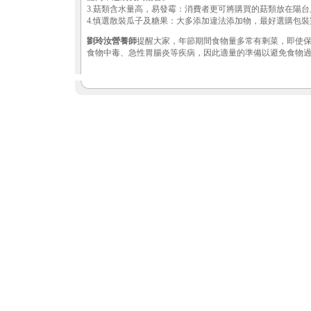
3.菇類含水量高，易發霉：消費者更可將購買的菇類放在陽台
4.慎選散裝瓜子及糖果：大多添加違法添加物，最好選購包裝
劉玲汝營養師
提醒大家，年節期間食物量多常有剩菜，即使
食物中毒、急性胃腸炎等疾病，因此適量的準備以避免食物