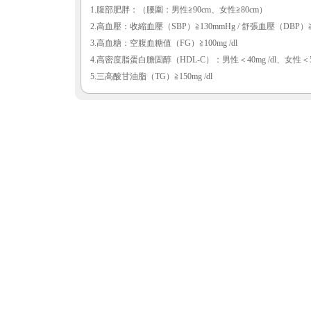
1.腹部肥胖：（腰圍：男性≧90cm、女性≧80cm）
2.高血壓：收縮血壓（SBP）≧130mmHg / 舒張血壓（DBP）≧
3.高血糖：空腹血糖值（FG）≧100mg /dl
4.高密度脂蛋白膽固醇（HDL-C）：男性＜40mg /dl、女性＜50m
5.三高酸甘油脂（TG）≧150mg /dl