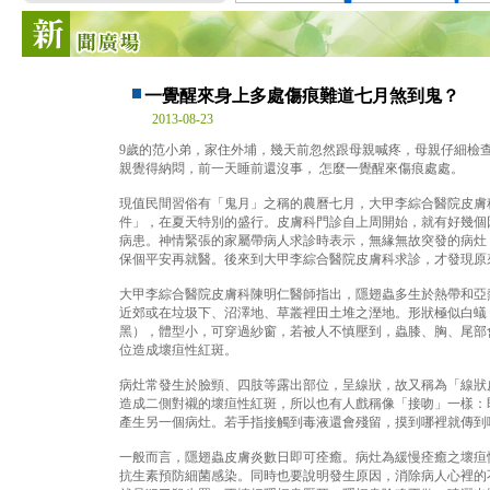
一覺醒來身上多處傷痕難道七月煞到鬼？
2013-08-23
9歲的范小弟，家住外埔，幾天前忽然跟母親喊疼，母親仔細檢
親覺得納悶，前一天睡前還沒事， 怎麼一覺醒來傷痕處處。
現值民間習俗有「鬼月」之稱的農曆七月，大甲李綜合醫院皮膚
件」，在夏天特別的盛行。皮膚科門診自上周開始，就有好幾個
病患。神情緊張的家屬帶病人求診時表示，無緣無故突發的病灶
保個平安再就醫。後來到大甲李綜合醫院皮膚科求診，才發現原
大甲李綜合醫院皮膚科陳明仁醫師指出，隱翅蟲多生於熱帶和亞
近郊或在垃圾下、沼澤地、草叢裡田土堆之溼地。形狀極似白蟻
黑），體型小，可穿過紗窗，若被人不慎壓到，蟲膝、胸、尾部會溢
位造成壞疸性紅斑。
病灶常發生於臉頸、四肢等露出部位，呈線狀，故又稱為「線狀
造成二側對襯的壞疸性紅斑，所以也有人戲稱像「接吻」一樣：
產生另一個病灶。若手指接觸到毒液還會殘留，摸到哪裡就傳到
一般而言，隱翅蟲皮膚炎數日即可痊癒。病灶為緩慢痊癒之壞疸
抗生素預防細菌感染。同時也要說明發生原因，消除病人心裡的