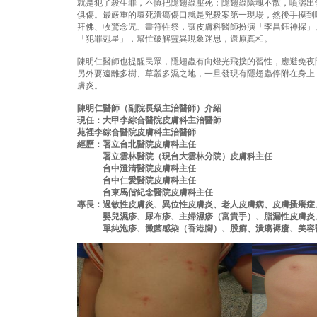
就是犯了殺生罪，不慎把隱翅蟲壓死；隱翅蟲陰魂不散，噴灑出
俱傷。最嚴重的壞死潰瘍傷口就是兇殺案第一現場，然後手摸到
拜佛、收驚念咒、畫符牲祭，讓皮膚科醫師扮演「李昌鈺神探」
「犯罪剋星」，幫忙破解靈異現象迷思，還原真相。
陳明仁醫師也提醒民眾，隱翅蟲有向燈光飛撲的習性，應避免夜
另外要遠離多樹、草叢多濕之地，一旦發現有隱翅蟲停附在身上
膚炎。
陳明仁醫師（副院長級主治醫師）介紹
現任：大甲李綜合醫院皮膚科主治醫師
苑裡李綜合醫院皮膚科主治醫師
經歷：署立台北醫院皮膚科主任
署立雲林醫院（現台大雲林分院）皮膚科主任
台中澄清醫院皮膚科主任
台中仁愛醫院皮膚科主任
台東馬偕紀念醫院皮膚科主任
專長：過敏性皮膚炎、異位性皮膚炎、老人皮膚病、皮膚搔癢症
嬰兒濕疹、尿布疹、主婦濕疹（富貴手）、脂漏性皮膚炎
單純泡疹、黴菌感染（香港腳）、股癬、潰瘍褥瘡、美容