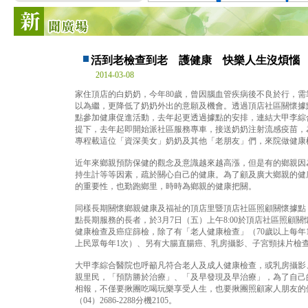
活到老檢查到老 護健康 快樂人生沒煩惱
2014-03-08
家住頂店的白奶奶，今年80歲，曾因腦血管疾病後不良於行，
以為繼，更降低了奶奶外出的意願及機會。透過頂店社區關懷據
點參加健康促進活動，去年起更透過據點的安排，連結大甲李綜
提下，去年起即開始派社區服務專車，接送奶奶注射流感疫苗，
專程載這位「資深美女」奶奶及其他「老朋友」們，來院做健康
近年來鄉親預防保健的觀念及意識越來越高漲，但是有的鄉親因
持生計等等因素，疏於關心自己的健康。為了顧及廣大鄉親的健
的重要性，也勤跑鄉里，時時為鄉親的健康把關。
同樣長期關懷鄉親健康及福祉的頂店里暨頂店社區照顧關懷據點
點長期服務的長者，於3月7日（五）上午8:00於頂店社區照
健康檢查及癌症篩檢，除了有「老人健康檢查」（70歲以上每年1次
上民眾每年1次）、另有大腸直腸癌、乳房攝影、子宮頸抺片檢
大甲李綜合醫院也呼籲凡符合老人及成人健康檢查，或乳房攝影
親里民，「預防勝於治療」、「及早發現及早治療」，為了自己
相報，不僅要揪團吃喝玩樂享受人生，也要揪團照顧家人朋友的
（04）2686-2288分機2105。