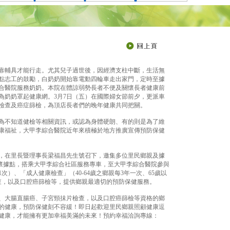
需靠輔具才能行走。尤其兒子過世後，因經濟支柱中斷，生活無
點志工的鼓勵，白奶奶開始靠電動四輪車走出家門，定時至據
合醫院服務奶奶。本院在體諒弱勢長者不便及關懷長者健康前
為奶奶罩起健康網。3月7日（五）在國際婦女節前夕，更派車
檢查及癌症篩檢，為頂店長者們的晚年健康共同把關。
為不知道健檢等相關資訊，或認為身體硬朗、有的則是為了維
康福祉，大甲李綜合醫院近年來積極於地方推廣宣傳預防保健
，在里長暨理事長梁福昌先生號召下，邀集多位里民鄉親及據
顧關懷據點，搭乘大甲李綜合社區服務專車，至大甲李綜合醫院參與
）、「成人健康檢查」（40-64歲之鄉親每3年一次、65歲以
查，以及口腔癌篩檢等，提供鄉親最適切的預防保健服務。
、大腸直腸癌、子宮頸抺片檢查，以及口腔癌篩檢等資格的鄉
的健康，預防保健刻不容緩！即日起歡迎里民鄉親照顧健康逗
健康，才能擁有更加幸福美滿的未來！預約幸福洽詢專線：