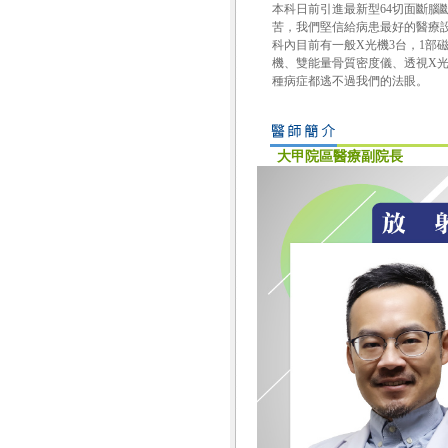
本科日前引進最新型64切面斷
苦，我們堅信給病患最好的醫療
科內目前有一般X光機3台，1部
機、雙能量骨質密度儀、透視X
種病症都逃不過我們的法眼。
大甲院區醫療副院長