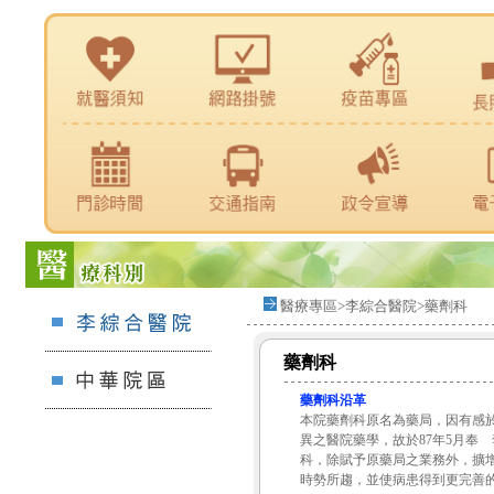
醫療專區>李綜合醫院>藥劑科
藥劑科
藥劑科沿革
本院藥劑科原名為藥局，因有感
異之醫院藥學，故於87年5月奉
科，除賦予原藥局之業務外，擴
時勢所趨，並使病患得到更完善