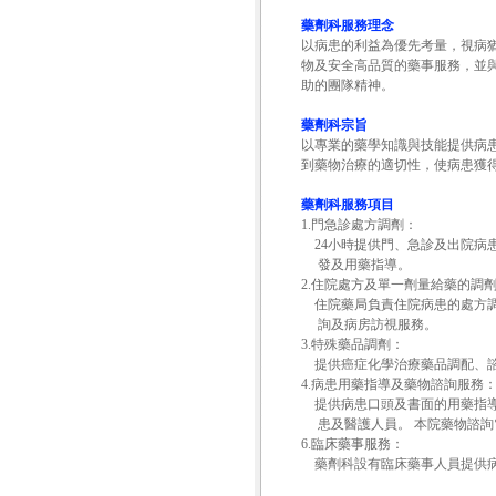
藥劑科服務理念
以病患的利益為優先考量，視病
物及安全高品質的藥事服務，並
助的團隊精神。
藥劑科宗旨
以專業的藥學知識與技能提供病
到藥物治療的適切性，使病患獲
藥劑科服務項目
1.門急診處方調劑：
24小時提供門、急診及出院病
發及用藥指導。
2.住院處方及單一劑量給藥的調
住院藥局負責住院病患的處方調
詢及病房訪視服務。
3.特殊藥品調劑：
提供癌症化學治療藥品調配、諮
4.病患用藥指導及藥物諮詢服務
提供病患口頭及書面的用藥指導
患及醫護人員。 本院藥物諮詢電話：0
6.臨床藥事服務：
藥劑科設有臨床藥事人員提供病