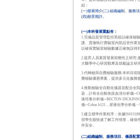
紹：
(一)發展簡介(二) 組織編制、服務
(四)願景期許。
(一)本科發展重點有：
1.完備品質管理監控系統以確保檢
護、貫徹執行實驗室內部品管作業並
以確保實驗室檢驗數據正確無誤得
2.提昇人員素質發展前瞻性之研究
大醫學中心研習觀摩及鼓勵論文研
3.代轉檢與自費檢驗服務:本科目
費檢驗優惠專案，提供多元化服務
4.推動檢驗全自動化儀器並配合全
器，計有全自動免疫血清分析儀─COBAS 
液培養分析儀─BECTON DICKINSO
儀─Cobas b121，尿液化學分析儀－U
5.建立標準作業程序：依據IS01
習學生能快速了解工作情形，確保
作安全。
(二)組織編制、服務項目、儀器配置