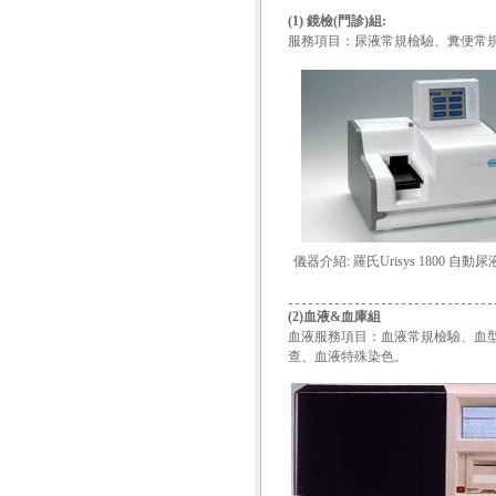
(1) 鏡檢(門診)組:
服務項目：尿液常規檢驗、糞便常
儀器介紹: 羅氏Urisys 1800 自動
(2)血液&血庫組
血液服務項目：血液常規檢驗、血
查、血液特殊染色。