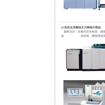
(4)免疫血清藥物及代轉檢作業組
服務項目：病毒性肝炎檢查、腫瘤
滋 病篩檢、藥物濃度測定