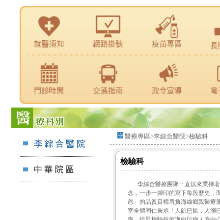
醫療專區>李綜合醫院>檢驗科
檢驗科
李綜合醫療團隊一直以來秉持著
念，一步一腳印的寫下每段歷史，
怨」的品質目標肩負海線鄉親醫療
室全體同仁秉承「人飢已飢，人溺
率、提昇檢驗技術邁向以病人為中心