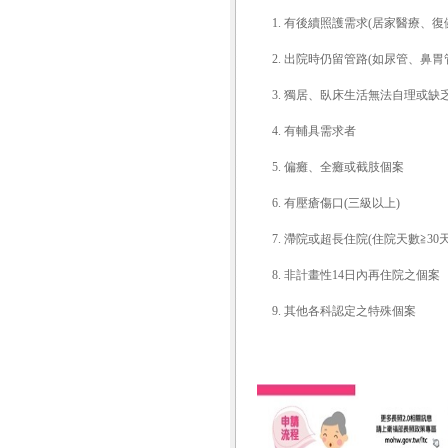
1. 有後續照護需求(居家醫療、
2. 出院時仍留管路(如尿管、鼻
3. 獨居、臥床生活無法自理或缺
4. 有輔具需求者
5. 偏癱、全癱或截肢個案
6. 有壓瘡傷口(三級以上)
7. 滯院或超長住院(住院天數≧30
8. 非計畫性14日內再住院之個案
9. 其他各科認定之特殊個案