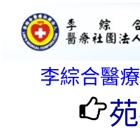
李綜合醫療
苑