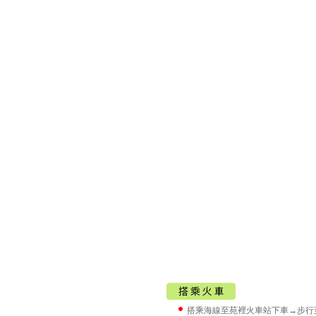
搭乘海線至
苑裡火車站
下車→步行