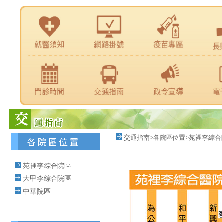
交通指南>各院區位置>苑裡李綜合
苑裡李綜合院區
大甲李綜合院區
中華院區