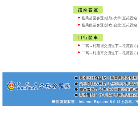
搭乘
苗栗客運(後龍-大甲)
至
苑裡站
搭乘巨業客運(沙鹿-台北)至
苑裡站
二高→於
苑裡交流道
下→往苑裡方
二高→於
通霄交流道
下→往苑裡方