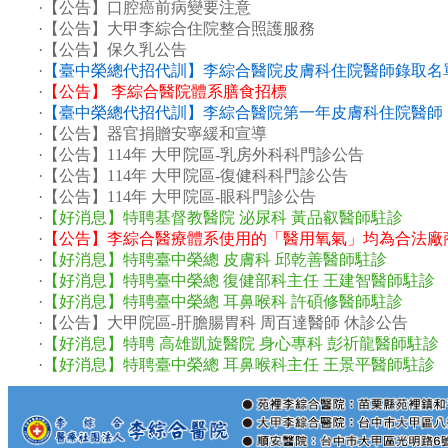
·
順安醫院 感染科 陳伯彥醫師 8月份門診異動時間
(7/20)
·
【公告】口腔癌前病變要注意
·
苑裡院區 身心科 劉育宗醫師 8月份門診異動時間
(7/20)
·
【公告】大甲李綜合住院整合照護服務
·
苑裡院區 胸腔內科 張堯欽醫師 8月份門診異動時間
(7/20)
·
【公告】保久乳公告
·
苑裡院區 泌尿外科 吳芃諺醫師 8月份門診異動時間
(7/20)
·
【臺中榮總代招代訓】李綜合醫院皮膚科住院醫師錄取名
·
【公告】 李綜合醫院體系膳食招標
·
【臺中榮總代招代訓】李綜合醫院第一年皮膚科住院醫師
·
【公告】器官捐贈安寧緩和宣導
·
【公告】114年 大甲院區-乳房外科科門診公告
·
【公告】114年 大甲院區-復健科科門診公告
·
【公告】114年 大甲院區-眼科門診公告
·
【好消息】特聘基督教醫院 泌尿科 黃品叡醫師駐診
·
【公告】李綜合醫療體系使用的「醫用氧氣」均為合法廠
·
【好消息】特聘臺中榮總 皮膚科 邱乾善醫師駐診
·
【好消息】特聘臺中榮總 復健部科主任 王建智醫師駐診
·
【好消息】特聘臺中榮總 耳鼻喉科 許碩修醫師駐診
·
【公告】大甲院區-肝膽腸胃科 周百達醫師 休診公告
·
【好消息】特聘 高雄凱旋醫院 身心專科 彭祈龍醫師駐診
·
【好消息】特聘臺中榮總 耳鼻喉科主任 王景平醫師駐診