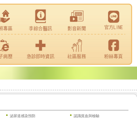
泌尿道感染預防
認識貧血與檢驗