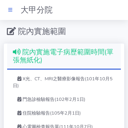
大甲分院
院內實施範圍
體系電子病歷簡
介
院內實施電子病歷範圍時間(單
張無紙化)
苑裡總院實施歷
程
X光、CT、MRI之醫療影像報告(101年10月5
苑裡院內實施範
日)
圍
門急診檢驗報告(102年2月1日)
大甲分院實施歷
程
住院檢驗報告(105年2月1日)
心電圖檢查報告單(111年10月7日)
大甲院內實施範